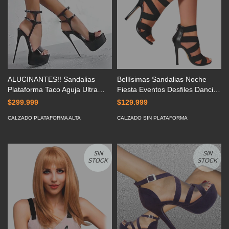
ALUCINANTES!! Sandalias
Bellísimas Sandalias Noche
Plataforma Taco Aguja Ultra
Fiesta Eventos Desfiles Dancing
Fino y Super Alto 17 cm. 41 al
de Tiras Elásticas
$299.999
$129.999
44
CALZADO PLATAFORMA ALTA
CALZADO SIN PLATAFORMA
SIN
SIN
STOCK
STOCK