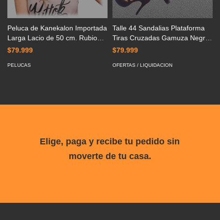
Peluca de Kanekalon Importada
Talle 44 Sandalias Plataforma
Larga Lacio de 50 cm. Rubio
Tiras Cruzadas Gamuza Negro
Dorado
Usadas 1 vez
$79.999
$79.999
PELUCAS
OFERTAS / LIQUIDACION
Elige, paga y recibe tu pedido sin
moverte de tu casa.