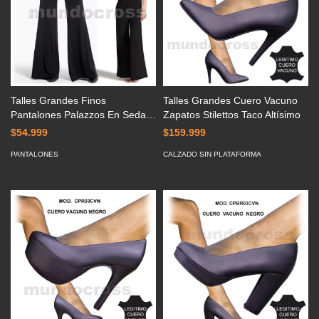
Talles Grandes Finos
Talles Grandes Cuero Vacuno
Pantalones Palazzos En Seda
Zapatos Stilettos Taco Altísimo
Fría Colores
$54.999
$159.999
PANTALONES
CALZADO SIN PLATAFORMA