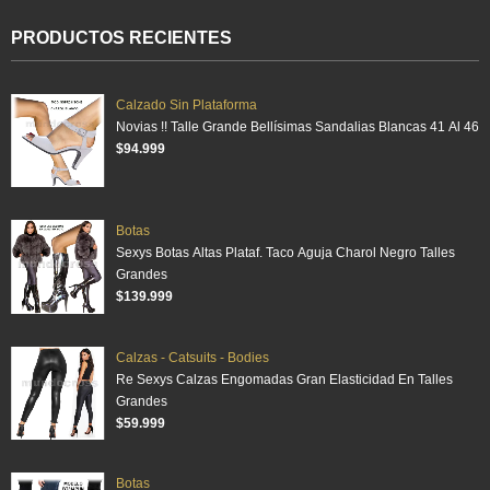
PRODUCTOS RECIENTES
Calzado Sin Plataforma
Novias !! Talle Grande Bellísimas Sandalias Blancas 41 Al 46
$94.999
Botas
Sexys Botas Altas Plataf. Taco Aguja Charol Negro Talles
Grandes
$139.999
Calzas - Catsuits - Bodies
Re Sexys Calzas Engomadas Gran Elasticidad En Talles
Grandes
$59.999
Botas