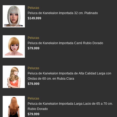
Pelucas
Peluca de Kanekalon Importada 32 cm. Platinado
$149.999
Pelucas
Peluca de Kanekalon Importada Carré Rubio Dorado
$79.999
Pelucas
Peluca de Kanekalon Importada de Alta Calidad Larga con
Ondas de 60 cm. en Rubia Clara
$79.999
Pelucas
Peluca de Kanekalon Importada Larga Lacio de 65 a 70 cm.
Rubio Dorado
$79.999