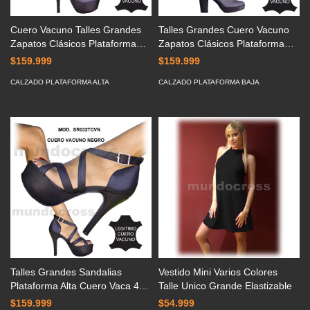
Cuero Vacuno Talles Grandes
Talles Grandes Cuero Vacuno
Zapatos Clásicos Plataforma
Zapatos Clásicos Plataforma
Alta
Baja
$159.999
$159.999
CALZADO PLATAFORMA ALTA
CALZADO PLATAFORMA BAJA
Talles Grandes Sandalias
Vestido Mini Varios Colores
Plataforma Alta Cuero Vaca 41
Talle Unico Grande Elastizable
Al 46
$159.999
$54.999