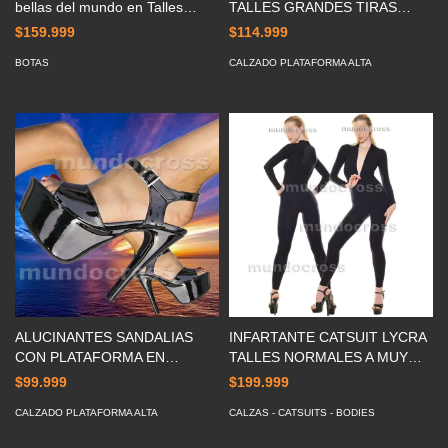
bellas del mundo en Talles
TALLES GRANDES TIRAS
Grandes Empeine Ajustable
CRUZADAS EN GAMUZA
$159.999
$114.999
NEGRA
BOTAS
CALZADO PLATAFORMA ALTA
ALUCINANTES SANDALIAS
INFARTANTE CATSUIT LYCRA
CON PLATAFORMA EN
TALLES NORMALES A MUY
CHAROL NEGRO 35 Al 40
GRANDES
$99.999
$199.999
CALZADO PLATAFORMA ALTA
CALZAS - CATSUITS - BODIES