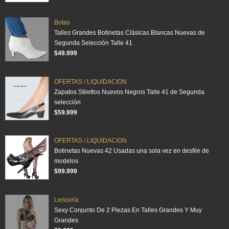
Botas
Talles Grandes Botinetas Clásicas Blancas Nuevas de
Segunda Selección Talle 41
$49.999
OFERTAS / LIQUIDACION
Zapatos Stilettos Nuevos Negros Talle 41 de Segunda
selección
$59.999
OFERTAS / LIQUIDACION
Botinetas Nuevas 42 Usadas una sola vez en desfile de
modelos
$99.999
Lencería
Sexy Conjunto De 2 Piezas En Talles Grandes Y Muy
Grandes