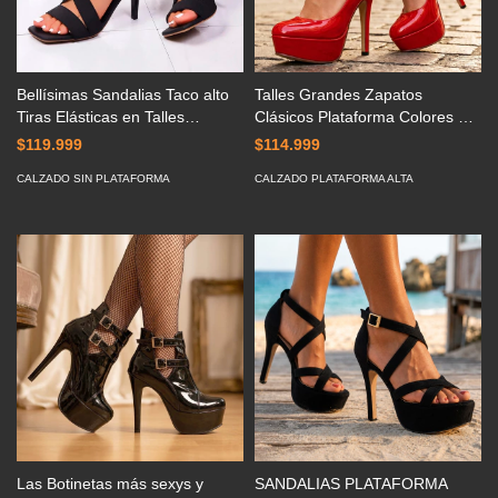
Bellísimas Sandalias Taco alto
Talles Grandes Zapatos
Tiras Elásticas en Talles
Clásicos Plataforma Colores 41
Grandes
Al 46
$119.999
$114.999
CALZADO SIN PLATAFORMA
CALZADO PLATAFORMA ALTA
Las Botinetas más sexys y
SANDALIAS PLATAFORMA