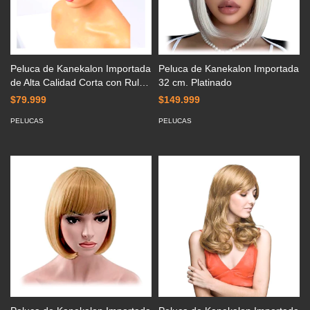
Peluca de Kanekalon Importada
Peluca de Kanekalon Importada
de Alta Calidad Corta con Rulos
32 cm. Platinado
Negra
$79.999
$149.999
PELUCAS
PELUCAS