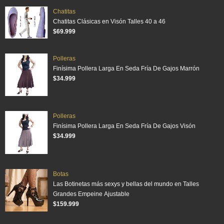
Chatitas
Chatitas Clásicas en Visón Talles 40 a 46
$69.999
Polleras
Finísima Pollera Larga En Seda Fría De Gajos Marrón
$34.999
Polleras
Finísima Pollera Larga En Seda Fría De Gajos Visón
$34.999
Botas
Las Botinetas más sexys y bellas del mundo en Talles
Grandes Empeine Ajustable
$159.999